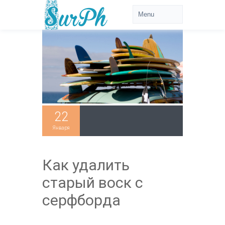
22
Января
Как удалить
старый воск с
серфборда