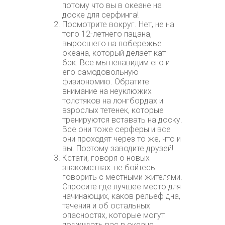
потому что вы в океане на
доске для серфинга!
Посмотрите вокруг. Нет, не на
того 12-летнего пацана,
выросшего на побережье
океана, который делает кат-
бэк. Все мы ненавидим его и
его самодовольную
физиономию. Обратите
внимание на неуклюжих
толстяков на лонгбордах и
взрослых тетенек, которые
тренируются вставать на доску.
Все они тоже серферы и все
они проходят через то же, что и
вы. Поэтому заводите друзей!
Кстати, говоря о новых
знакомствах: не бойтесь
говорить с местными жителями.
Спросите где лучшее место для
начинающих, каков рельеф дна,
течения и об остальных
опасностях, которые могут
поджидать вас в океане.