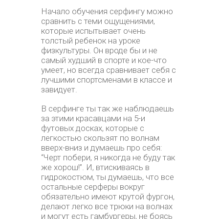
Начало обучения серфингу можно
сравнить с теми ощущениями,
которые испытывает очень
толстый ребенок на уроке
физкультуры. Он вроде бы и не
самый худший в спорте и кое-что
умеет, но всегда сравнивает себя с
лучшими спортсменами в классе и
завидует.
В серфинге ты так же наблюдаешь
за этими красавцами на 5-и
футовых досках, которые с
легкостью скользят по волнам
вверх-вниз и думаешь про себя:
“Черт побери, я никогда не буду так
же хорош!”. И, втискиваясь в
гидрокостюм, ты думаешь, что все
остальные серферы вокруг
обязательно имеют крутой фургон,
делают легко все трюки на волнах
и могут есть гамбургеры, не боясь