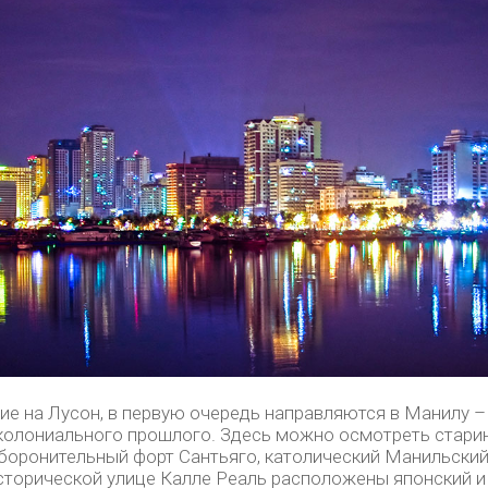
е на Лусон, в первую очередь направляются в Манилу –
колониального прошлого. Здесь можно осмотреть стари
боронительный форт Сантьяго, католический Манильски
исторической улице Калле Реаль расположены японский и 