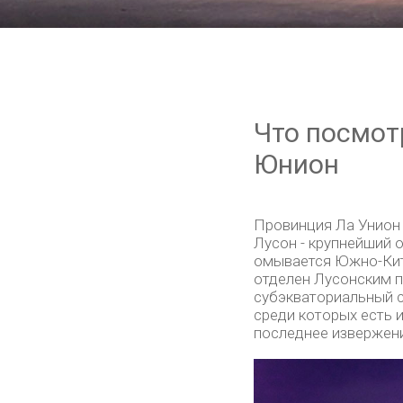
Что посмот
Юнион
Провинция Ла Унион 
Лусон - крупнейший о
омывается Южно-Кита
отделен Лусонским п
субэкваториальный с
среди которых есть 
последнее извержени