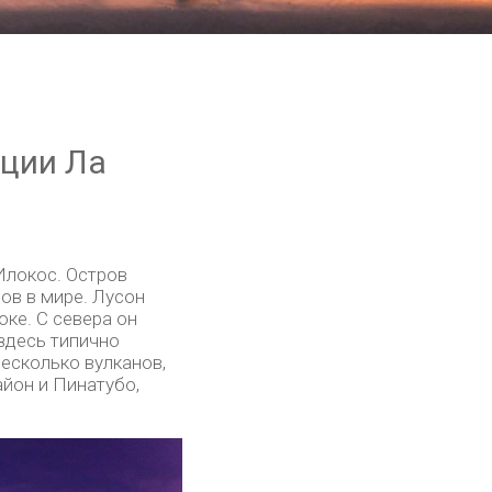
нции Ла
Илокос. Остров
ов в мире. Лусон
ке. С севера он
здесь типично
есколько вулканов,
айон и Пинатубо,