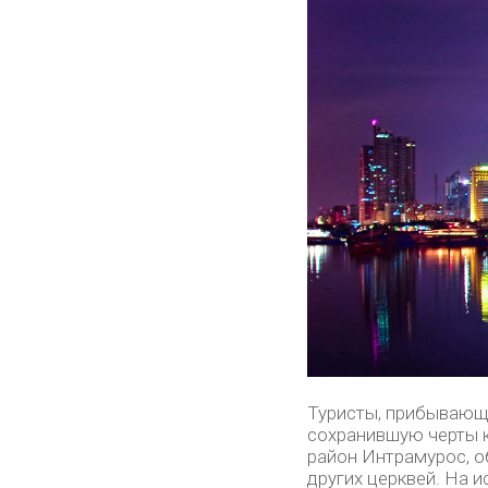
Туристы, прибывающи
сохранившую черты 
район Интрамурос, о
других церквей. На 