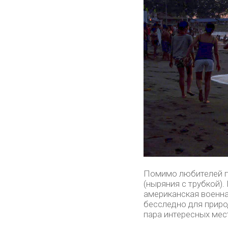
Помимо любителей п
(ныряния с трубкой).
американская военна
бесследно для приро
пара интересных мес