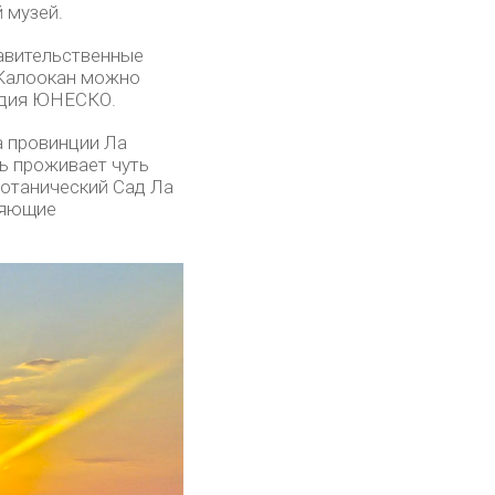
 музей.
равительственные
 Калоокан можно
едия ЮНЕСКО.
а провинции Ла
ь проживает чуть
Ботанический Сад Ла
ляющие