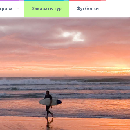
трова
Заказать тур
Футболки