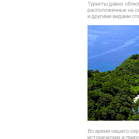
Туристы давно облюб
расположенные на се
и другими видами сп
Во время нашего сер
исторических и прир