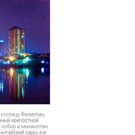
 столицу Филиппин,
нный крепостной
й собор и множество
китайский сады, а в