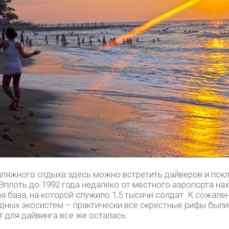
ляжного отдыха здесь можно встретить дайверов и покл
 Вплоть до 1992 года недалеко от местного аэропорта на
я база, на которой служило 1,5 тысячи солдат. К сожале
дных экосистем – практически все окрестные рифы были
т для дайвинга все же осталась.