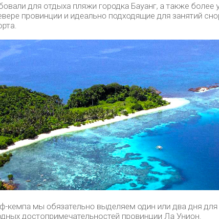
овали для отдыха пляжи городка Бауанг, а также более 
вере провинции и идеально подходящие для занятий сно
орта.
ф-кемпа мы обязательно выделяем один или два дня для
одных достопримечательностей провинции Ла Унион.