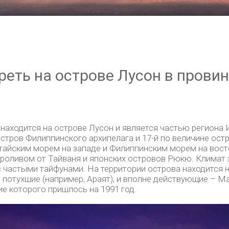
реть на острове Лусон в прови
находится на острове Лусон и является частью региона 
стров Филиппинского архипелага и 17-й по величине остр
йским морем на западе и Филиппинским морем на восто
роливом от Тайваня и японских островов Рюкю. Климат 
 частыми тайфунами. На территории острова находится н
и потухшие (например, Араят), и вполне действующие – М
е которого пришлось на 1991 год.