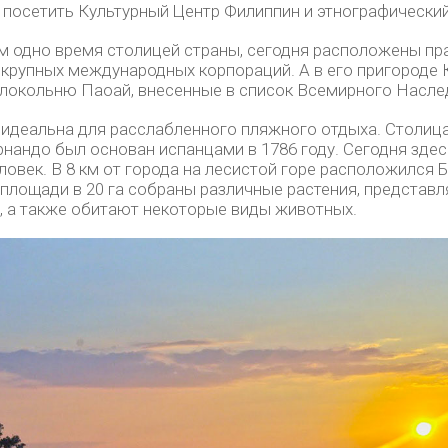
 посетить Культурный Центр Филиппин и этнографический
м одно время столицей страны, сегодня расположены п
крупных международных корпораций. А в его пригороде
колокольню Паоай, внесенные в список Всемирного Насл
идеальна для расслабленного пляжного отдыха. Столиц
нандо был основан испанцами в 1786 году. Сегодня здес
ловек. В 8 км от города на лесистой горе расположился 
 площади в 20 га собраны различные растения, представ
 а также обитают некоторые виды животных.