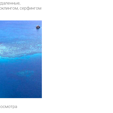
удаленные,
рклингом, серфингом
 осмотра