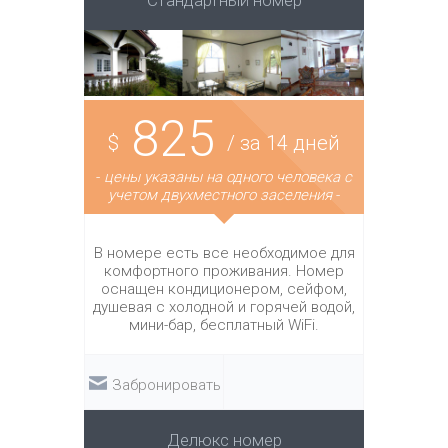
Стандартный номер
825
$
/ за 14 дней
-
цены указаны на одного человека с
учетом двухместного заселения
-
В номере есть все необходимое для
комфортного проживания. Номер
оснащен кондиционером, сейфом,
душевая с холодной и горячей водой,
мини-бар, бесплатный WiFi.
Забронировать
Делюкс номер