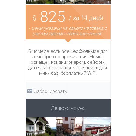
825
$
/ за 14 дней
-
цены указаны на одного человека с
учетом двухместного заселения
-
В номере есть все необходимое для
комфортного проживания. Номер
оснащен кондиционером, сейфом,
душевая с холодной и горячей водой,
мини-бар, бесплатный WiFi.
Забронировать
Делюкс номер