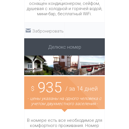
оснащен кондиционером, сейфом,
душевая с холодной и горячей водой,
мини-бар, бесплатный WiFi.
Забронировать
Делюкс номер
935
$
/ за 14 дней
-
цены указаны на одного человека с
учетом двухместного заселения
-
В номере есть все необходимое для
комфортного проживания. Номер