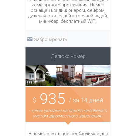
комфортного проживания. Номер
оснащен кондиционером, сейфом,
душевая с холодной и горячей водой,
мини-бар, бесплатный WiFi.
Забронировать
Делюкс номер
935
$
/ за 14 дней
-
цены указаны на одного человека с
учетом двухместного заселения
-
В номере есть все необходимое для