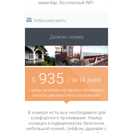
мини-бар, бесплатный WiFi.
Забронировать
Делюкс номер
935
$
/ за 14 дней
-
цены указаны на одного человека с
учетом двухместного заселения
-
В номере есть все необходимое для
комфортного проживания. Номер
оснащен кондиционером, балконом,
небольшой кухней, сейфом, душевая с