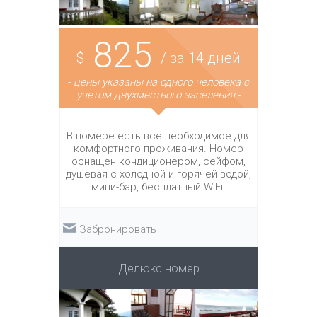
825
$
/ за 14 дней
-
цены указаны на одного человека с
учетом двухместного заселения
-
В номере есть все необходимое для
комфортного проживания. Номер
оснащен кондиционером, сейфом,
душевая с холодной и горячей водой,
мини-бар, бесплатный WiFi.
Забронировать
Делюкс номер