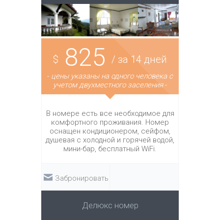
825
$
/ за 14 дней
-
цены указаны на одного человека с
учетом двухместного заселения
-
В номере есть все необходимое для
комфортного проживания. Номер
оснащен кондиционером, сейфом,
душевая с холодной и горячей водой,
мини-бар, бесплатный WiFi.
Забронировать
Делюкс номер