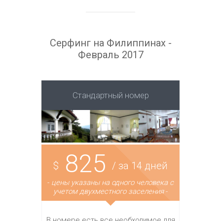
Серфинг на Филиппинах -
Февраль 2017
Стандартный номер
825
$
/ за 14 дней
-
цены указаны на одного человека с
учетом двухместного заселения
-
В номере есть все необходимое для