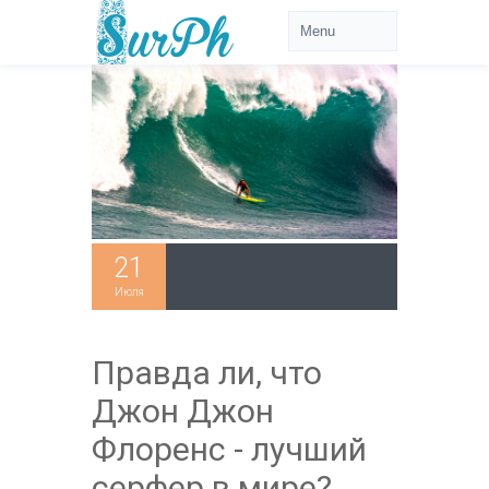
21
Июля
Правда ли, что
Джон Джон
Флоренс - лучший
серфер в мире?