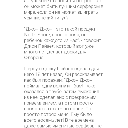
актуальнее становится вопрос: как
он может быть лучшим серфером в
мире, если он не может выиграть
чемпионский титул?
“Джон Джон - это такой продукт
North Shore, своего рода, он
ребенок каждого из нас”, - говорит
Джон Пайзел, который вот уже
много лет делает доски для
Флоренс.
Первую доску Пайзел сделал для
него 18 лет назад. Он рассказывает
как был поражен: “Джон Джон
поймал одну волну и - бам! - уже
оказался в трубе, затем выскочил
из нее, сделал эйр с прекрасным
приземлением, а потом просто
продолжал ехать по волне. Он
просто потряс меня! Ему было
всего восемь лет! В те времена
даже самые именитые серферы не